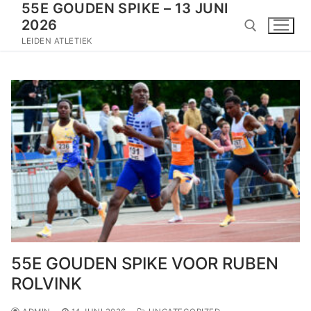
55E GOUDEN SPIKE – 13 JUNI
Doorgaan
2026
naar
inhoud
LEIDEN ATLETIEK
Zoeken naar:
55E GOUDEN SPIKE VOOR RUBEN
ROLVINK