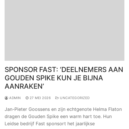
SPONSOR FAST: ‘DEELNEMERS AAN
GOUDEN SPIKE KUN JE BIJNA
AANRAKEN’
ADMIN
27 MEI 2026
UNCATEGORIZED
Jan-Pieter Goossens en zijn echtgenote Helma Flaton
dragen de Gouden Spike een warm hart toe. Hun
Leidse bedrijf Fast sponsort het jaarlijkse