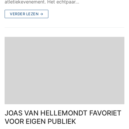
atletiekevenement. Het echtpaar…
VERDER LEZEN →
JOAS VAN HELLEMONDT FAVORIET
VOOR EIGEN PUBLIEK