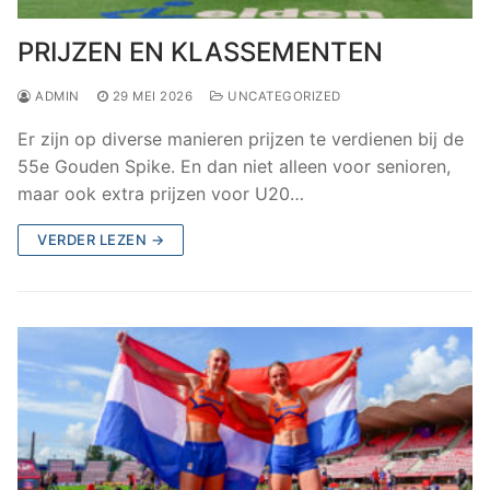
PRIJZEN EN KLASSEMENTEN
ADMIN
29 MEI 2026
UNCATEGORIZED
Er zijn op diverse manieren prijzen te verdienen bij de
55e Gouden Spike. En dan niet alleen voor senioren,
maar ook extra prijzen voor U20…
VERDER LEZEN →