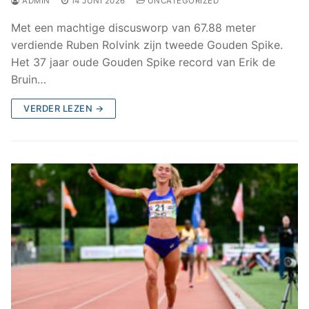
ADMIN
14 JUNI 2026
UNCATEGORIZED
Met een machtige discusworp van 67.88 meter
verdiende Ruben Rolvink zijn tweede Gouden Spike.
Het 37 jaar oude Gouden Spike record van Erik de
Bruin…
VERDER LEZEN →