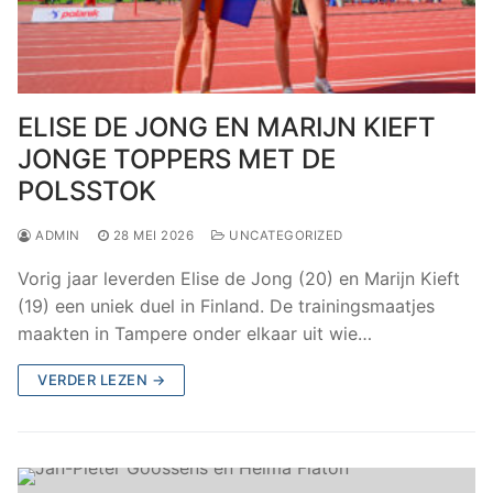
ELISE DE JONG EN MARIJN KIEFT
JONGE TOPPERS MET DE
POLSSTOK
ADMIN
28 MEI 2026
UNCATEGORIZED
Vorig jaar leverden Elise de Jong (20) en Marijn Kieft
(19) een uniek duel in Finland. De trainingsmaatjes
maakten in Tampere onder elkaar uit wie…
VERDER LEZEN →