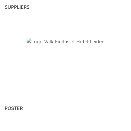
SUPPLIERS
POSTER