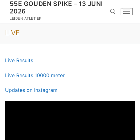
55E GOUDEN SPIKE – 13 JUNI
Doorgaan
2026
naar
inhoud
LEIDEN ATLETIEK
LIVE
Zoeken naar:
Live Results
Live Results 10000 meter
Updates on Instagram