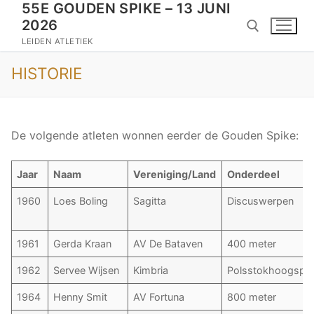
55E GOUDEN SPIKE – 13 JUNI
Doorgaan
2026
naar
inhoud
LEIDEN ATLETIEK
HISTORIE
Zoeken naar:
De volgende atleten wonnen eerder de Gouden Spike:
Jaar
Naam
Vereniging/Land
Onderdeel
1960
Loes Boling
Sagitta
Discuswerpen
1961
Gerda Kraan
AV De Bataven
400 meter
1962
Servee Wijsen
Kimbria
Polsstokhoogspri
1964
Henny Smit
AV Fortuna
800 meter