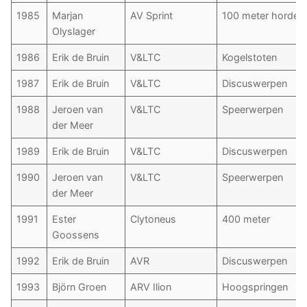
1985
Marjan
AV Sprint
100 meter horden
Olyslager
1986
Erik de Bruin
V&LTC
Kogelstoten
1987
Erik de Bruin
V&LTC
Discuswerpen
1988
Jeroen van
V&LTC
Speerwerpen
der Meer
1989
Erik de Bruin
V&LTC
Discuswerpen
1990
Jeroen van
V&LTC
Speerwerpen
der Meer
1991
Ester
Clytoneus
400 meter
Goossens
1992
Erik de Bruin
AVR
Discuswerpen
1993
Björn Groen
ARV Ilion
Hoogspringen