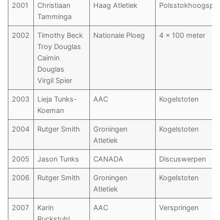
2001
Christiaan
Haag Atletiek
Polsstokhoogspri
Tamminga
2002
Timothy Beck
Nationale Ploeg
4 x 100 meter
Troy Douglas
Caimin
Douglas
Virgil Spier
2003
Lieja Tunks-
AAC
Kogelstoten
Koeman
2004
Rutger Smith
Groningen
Kogelstoten
Atletiek
2005
Jason Tunks
CANADA
Discuswerpen
2006
Rutger Smith
Groningen
Kogelstoten
Atletiek
2007
Karin
AAC
Verspringen
Ruckstuhl