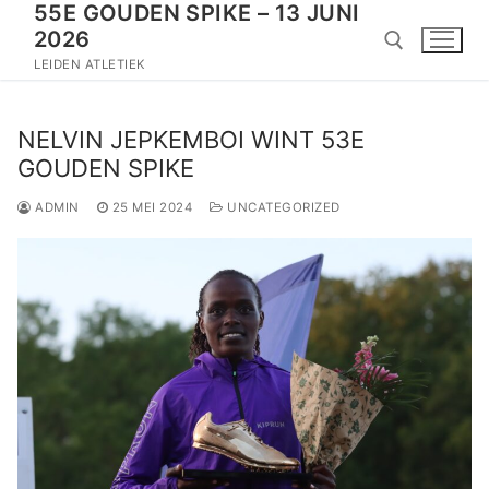
55E GOUDEN SPIKE – 13 JUNI
Doorgaan
2026
naar
inhoud
LEIDEN ATLETIEK
Zoeken naar:
NELVIN JEPKEMBOI WINT 53E
GOUDEN SPIKE
ADMIN
25 MEI 2024
UNCATEGORIZED