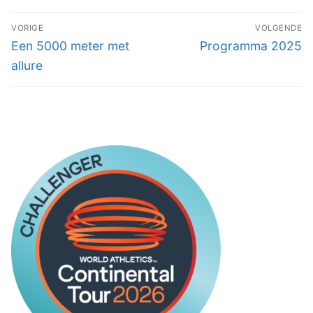
BERICHT
VORIGE
VOLGENDE
NAVIGATIE
Vorig
Volgend
Een 5000 meter met
Programma 2025
bericht:
bericht:
allure