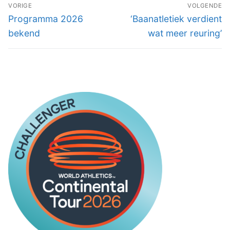
BERICHT
VORIGE
VOLGENDE
NAVIGATIE
Vorig
Volgend
Programma 2026
‘Baanatletiek verdient
bericht:
bericht:
bekend
wat meer reuring’