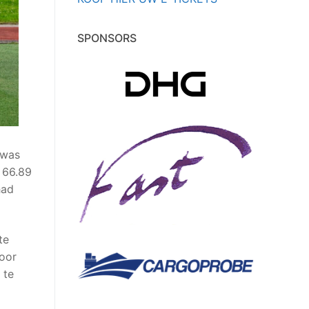
SPONSORS
 was
 66.89
had
te
door
 te