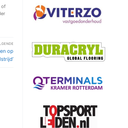
 of
der
LGENDE
ven op
trijd’