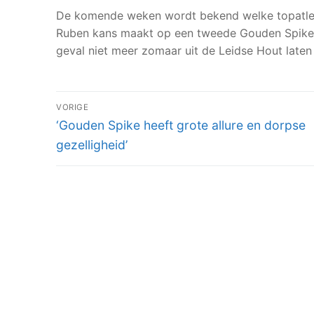
De komende weken wordt bekend welke topatlet
Ruben kans maakt op een tweede Gouden Spike
geval niet meer zomaar uit de Leidse Hout laten
BERICHT
VORIGE
Vorig
NAVIGATIE
‘Gouden Spike heeft grote allure en dorpse
bericht:
gezelligheid’