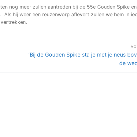
en nog meer zullen aantreden bij de 55e Gouden Spike en
.
Als hij weer een reuzenworp aflevert zullen we hem in ie
 vertrekken.
VO
Volgend
‘Bij de Gouden Spike sta je met je neus bo
bericht:
de weds